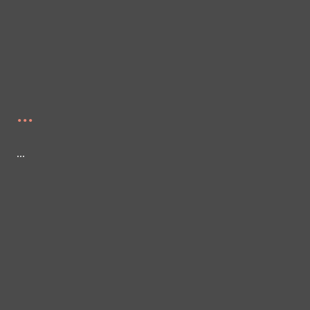
...
...