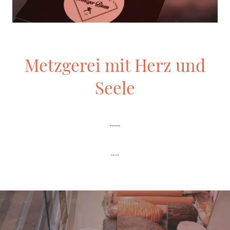
Metzgerei mit Herz und
Seele
.....
....