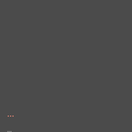
...
....