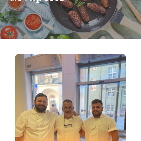
.....